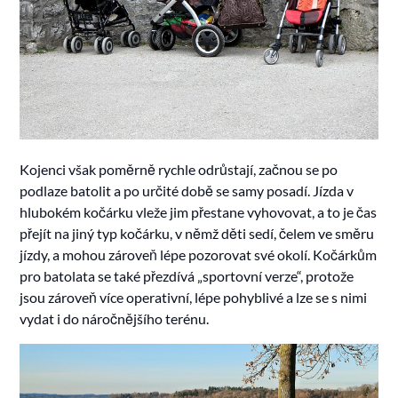
Kojenci však poměrně rychle odrůstají, začnou se po
podlaze batolit a po určité době se samy posadí. Jízda v
hlubokém kočárku vleže jim přestane vyhovovat, a to je čas
přejít na jiný typ kočárku, v němž děti sedí, čelem ve směru
jízdy, a mohou zároveň lépe pozorovat své okolí. Kočárkům
pro batolata se také přezdívá „sportovní verze“, protože
jsou zároveň více operativní, lépe pohyblivé a lze se s nimi
vydat i do náročnějšího terénu.