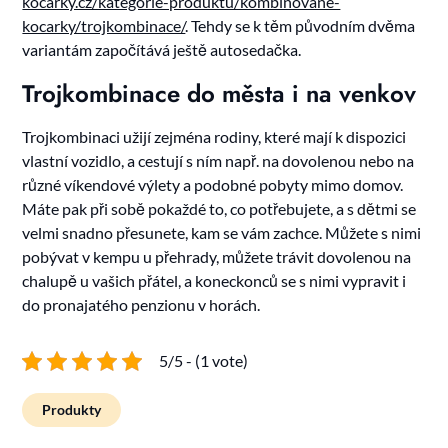
kocarky.cz/kategorie-produktu/kombinovane-
kocarky/trojkombinace/
. Tehdy se k těm původním dvěma
variantám započítává ještě autosedačka.
Trojkombinace do města i na venkov
Trojkombinaci užijí zejména rodiny, které mají k dispozici
vlastní vozidlo, a cestují s ním např. na dovolenou nebo na
různé víkendové výlety a podobné pobyty mimo domov.
Máte pak při sobě pokaždé to, co potřebujete, a s dětmi se
velmi snadno přesunete, kam se vám zachce. Můžete s nimi
pobývat v kempu u přehrady, můžete trávit dovolenou na
chalupě u vašich přátel, a koneckonců se s nimi vypravit i
do pronajatého penzionu v horách.
5/5 - (1 vote)
Produkty