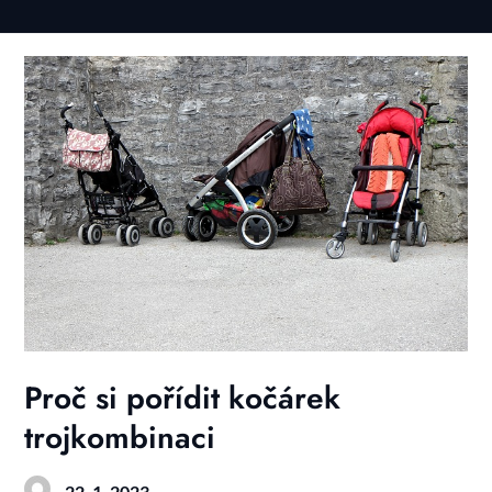
Skip
to
content
Proč si pořídit kočárek
trojkombinaci
,
22. 1. 2023