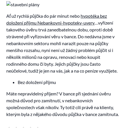
Ať už rychlá půjčka do pár minut nebo
hypotéka bez
doložení příjmu Nebankovni-hypoteky-uvery
…vyřízení
takového úvěru trvá zanedbatelnou dobu, oproti době
strávené při vyřizování věru v bance. Do nedávna jsme v
nebankovním sektoru mohli narazit pouze na půjčky
menšího rozsahu, nyní není už žádný problém půjčit si i
několik milionů na opravu, renovaci nebo koupit
rodinného domu či byty. Jejich půjčky jsou často
neúčelové, tudíž je jen na vás, jak a na co peníze využijete.
Bez doložení příjmu
Máte nepravidelný příjem? V bance při sjednání úvěru
možná důvod pro zamítnutí, v nebankovních
společnostech však nikoliv. Ty totiž cílí právě na klienty,
kterým byla z nějakého důvodu půjčka v bance zamítnuta.