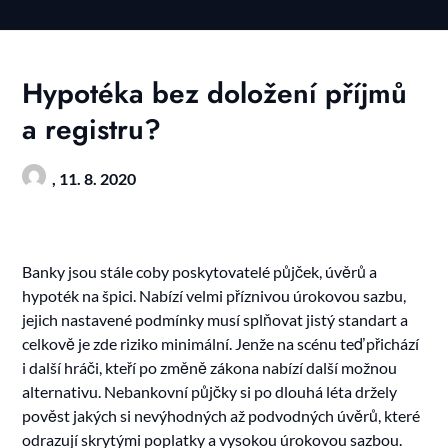
Skip
to
content
Hypotéka bez doložení příjmů
a registru?
,
11. 8. 2020
Banky jsou stále coby poskytovatelé půjček, úvěrů a
hypoték na špici. Nabízí velmi příznivou úrokovou sazbu,
jejich nastavené podmínky musí splňovat jistý standart a
celkově je zde riziko minimální. Jenže na scénu teď přichází
i další hráči, kteří po změně zákona nabízí další možnou
alternativu. Nebankovní půjčky si po dlouhá léta držely
pověst jakých si nevýhodných až podvodných úvěrů, které
odrazují skrytými poplatky a vysokou úrokovou sazbou.